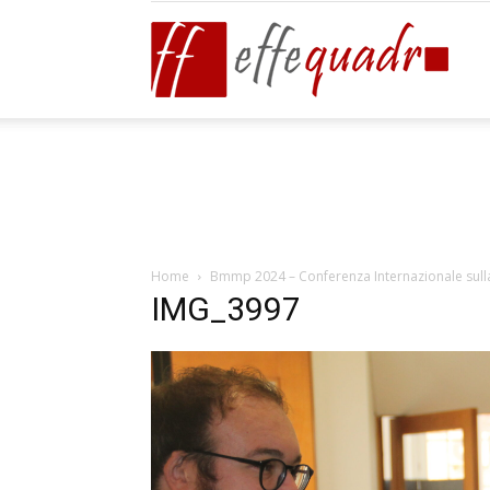
Effeq
Blog
Home
Bmmp 2024 – Conferenza Internazionale sulla
IMG_3997