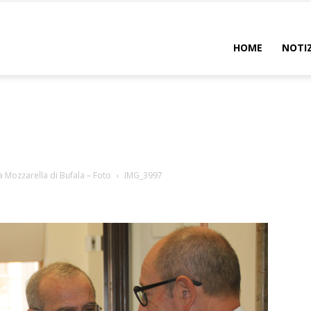
uadro
HOME
NOTIZ
 Mozzarella di Bufala – Foto
IMG_3997