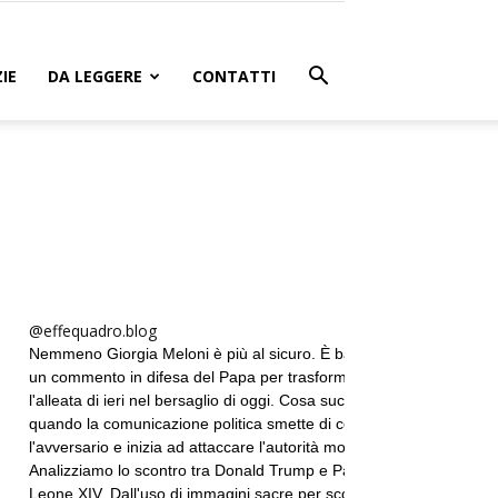
IE
DA LEGGERE
CONTATTI
@effequadro.blog
Nemmeno Giorgia Meloni è più al sicuro. È bastato
un commento in difesa del Papa per trasformare
l'alleata di ieri nel bersaglio di oggi. Cosa succede
quando la comunicazione politica smette di colpire
l'avversario e inizia ad attaccare l'autorità morale?
Analizziamo lo scontro tra Donald Trump e Papa
Leone XIV. Dall'uso di immagini sacre per scopi