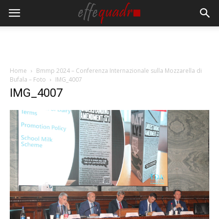
Home
Bmmp 2024 – Conferenza Internazionale sulla Mozzarella di
Bufala – Foto
IMG_4007
IMG_4007