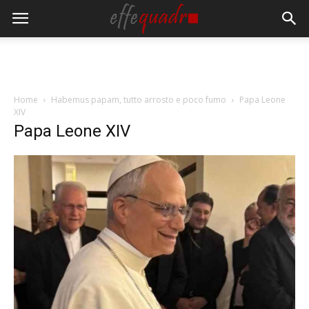
Home
Habemus papam, tutto arrosto e poco fumo
Papa Leone
XIV
Papa Leone XIV