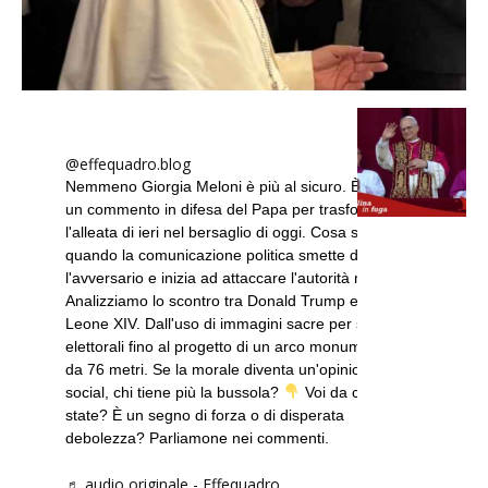
@effequadro.blog
Nemmeno Giorgia Meloni è più al sicuro. È bastato
un commento in difesa del Papa per trasformare
l'alleata di ieri nel bersaglio di oggi. Cosa succede
quando la comunicazione politica smette di colpire
l'avversario e inizia ad attaccare l'autorità morale?
Analizziamo lo scontro tra Donald Trump e Papa
Leone XIV. Dall'uso di immagini sacre per scopi
elettorali fino al progetto di un arco monumentale
da 76 metri. Se la morale diventa un'opinione
social, chi tiene più la bussola?
Voi da che parte
state? È un segno di forza o di disperata
debolezza? Parliamone nei commenti.
♬ audio originale - Effequadro