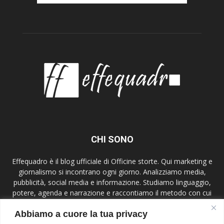
CHI SONO
Effequadro è il blog ufficiale di Officine storte. Qui marketing e
giornalismo si incontrano ogni giorno. Analizziamo media,
pubblicità, social media e informazione. Studiamo linguaggio,
potere, agenda e narrazione e raccontiamo il metodo con cui
lavoriamo. Mettiamo al centro etica, verifica e contesto,
Abbiamo a cuore la tua privacy
parliamo a giornalisti, comunicatori, studenti e lettori attenti.