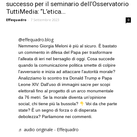
successo per il seminario dell’Osservatorio
TuttiMedia: “L’etica...
Effequadro
-
7 Settembre 2023
0
@effequadro.blog
Nemmeno Giorgia Meloni è più al sicuro. È bastato
un commento in difesa del Papa per trasformare
l'alleata di ieri nel bersaglio di oggi. Cosa succede
quando la comunicazione politica smette di colpire
l'avversario e inizia ad attaccare l'autorità morale?
Analizziamo lo scontro tra Donald Trump e Papa
Leone XIV. Dall'uso di immagini sacre per scopi
elettorali fino al progetto di un arco monumentale
da 76 metri. Se la morale diventa un'opinione
social, chi tiene più la bussola?
Voi da che parte
state? È un segno di forza o di disperata
debolezza? Parliamone nei commenti.
♬ audio originale - Effequadro