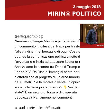
@effequadro.blog
Nemmeno Giorgia Meloni è più al sicuro. È bastato
un commento in difesa del Papa per trasformare
l'alleata di ieri nel bersaglio di oggi. Cosa succede
quando la comunicazione politica smette di colpire
l'avversario e inizia ad attaccare l'autorità morale?
Analizziamo lo scontro tra Donald Trump e Papa
Leone XIV. Dall'uso di immagini sacre per scopi
elettorali fino al progetto di un arco monumentale
da 76 metri. Se la morale diventa un'opinione
social, chi tiene più la bussola?
Voi da che parte
state? È un segno di forza o di disperata
debolezza? Parliamone nei commenti.
♬ audio originale - Effequadro