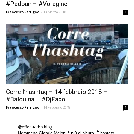
#Padoan – #Voragine
Francesco Ferrigno
-
13 Marzo 2018
1
Corre l’hashtag – 14 febbraio 2018 –
#Balduina – #DjFabo
Francesco Ferrigno
-
14 Febbraio 2018
1
@effequadro.blog
Nemmeno Giorgia Meloni è più al sicuro. È bastato