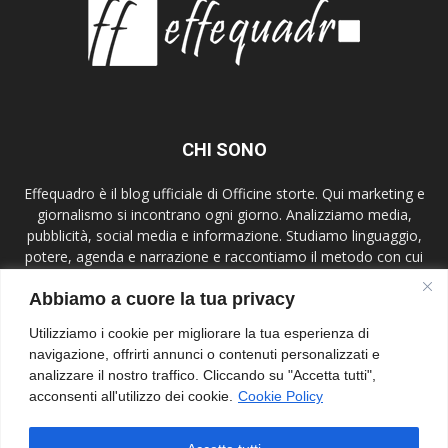
CHI SONO
Effequadro è il blog ufficiale di Officine storte. Qui marketing e
giornalismo si incontrano ogni giorno. Analizziamo media,
pubblicità, social media e informazione. Studiamo linguaggio,
potere, agenda e narrazione e raccontiamo il metodo con cui
lavoriamo. Mettiamo al centro etica, verifica e contesto,
Abbiamo a cuore la tua privacy
parliamo a giornalisti, comunicatori, studenti e lettori attenti.
Effequadro è uno spazio di ricerca e confronto.
Utilizziamo i cookie per migliorare la tua esperienza di
navigazione, offrirti annunci o contenuti personalizzati e
Contact us:
info@effequadroblog.it
analizzare il nostro traffico. Cliccando su "Accetta tutti",
acconsenti all'utilizzo dei cookie.
Cookie Policy
SEGUIMI