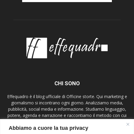
CHI SONO
Effequadro è il blog ufficiale di Officine storte. Qui marketing e
giornalismo si incontrano ogni giorno. Analizziamo media,
pubblicità, social media e informazione. Studiamo linguaggio,
potere, agenda e narrazione e raccontiamo il metodo con cui
lavoriamo. Mettiamo al centro etica, verifica e contesto,
Abbiamo a cuore la tua privacy
parliamo a giornalisti, comunicatori, studenti e lettori attenti.