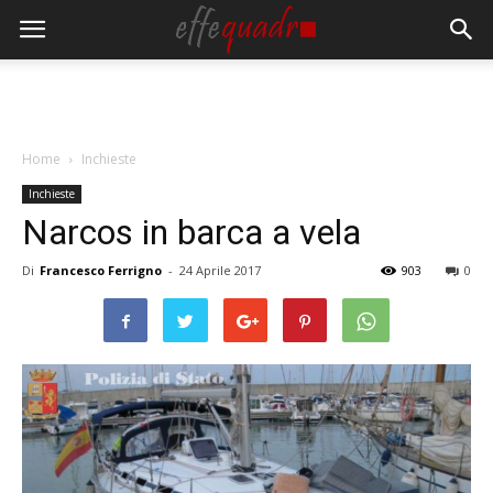
Home
Inchieste
Inchieste
Narcos in barca a vela
Di
Francesco Ferrigno
-
24 Aprile 2017
903
0