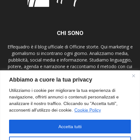
CHI SONO
Effequadro è il blog ufficiale di Officine storte. Qui marketing e
giornalismo si incontrano ogni giorno. Analizziamo media,
pubblicità, social media e informazione. Studiamo linguaggio,
potere, agenda e narrazione e raccontiamo il metodo con cui
lavoriamo. Mettiamo al centro etica, verifica e contesto,
Abbiamo a cuore la tua privacy
parliamo a giornalisti, comunicatori, studenti e lettori attenti.
Effequadro è uno spazio di ricerca e confronto.
Utilizziamo i cookie per migliorare la tua esperienza di
navigazione, offrirti annunci o contenuti personalizzati e
Contact us:
info@effequadroblog.it
analizzare il nostro traffico. Cliccando su "Accetta tutti",
acconsenti all'utilizzo dei cookie.
Cookie Policy
SEGUIMI
Accetta tutti