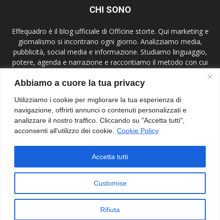
CHI SONO
Effequadro è il blog ufficiale di Officine storte. Qui marketing e
giornalismo si incontrano ogni giorno. Analizziamo media,
pubblicità, social media e informazione. Studiamo linguaggio,
potere, agenda e narrazione e raccontiamo il metodo con cui
lavoriamo. Mettiamo al centro etica, verifica e contesto,
Abbiamo a cuore la tua privacy
parliamo a giornalisti, comunicatori, studenti e lettori attenti.
Effequadro è uno spazio di ricerca e confronto.
Utilizziamo i cookie per migliorare la tua esperienza di
navigazione, offrirti annunci o contenuti personalizzati e
Contact us:
info@effequadroblog.it
analizzare il nostro traffico. Cliccando su "Accetta tutti",
acconsenti all'utilizzo dei cookie.
Cookie Policy
SEGUIMI
Accetta tutti
Customise
Rifiuta
© 2018 - Francesco Ferrigno