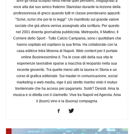
anni gli resta scolpito nella mente quel pensiero, mugugnato a
voce alta dal suo amico fraterno Stanislao durante la lezione della
professoressa di greco quando tutti in classe prendevano appunti:
"Scrivi, scrivi che poi te lo leggi". Un manifesto sul grande valore
sociale che già allora veniva assegnato alla scrittura. Per questo
nel 2001 diventa giornalista pubblicista. Metropolis, Il Mattino, Il
Corriere dello Sport - Tutto Calcio Campania, sono i quotidiani che
hanno ospitato ed ospitano la sua firma. Ha collaborato con la
casa editrice Intra Moenia di Napoli. Web content per il portale
online Businessonline.it. Tra le cose utili della sua vita le
esperienze lavorative sparse a macchia di leopardo nella sua
recente gioventù. Tra quelle meno utili la laurea in Storia e un
corso di grafica editoriale. Sul master in comunicazione, social
marketing e web media, vige il più stretto riserbo visto il mutuo
trentennale che ha acceso per pagarselo. Soldi? Desisti. Ama la
musica e si diletta con il clarinetto. Vive tra Napoli ed Agerola. Ama
il (buon) vino e la (buona) compagnia.