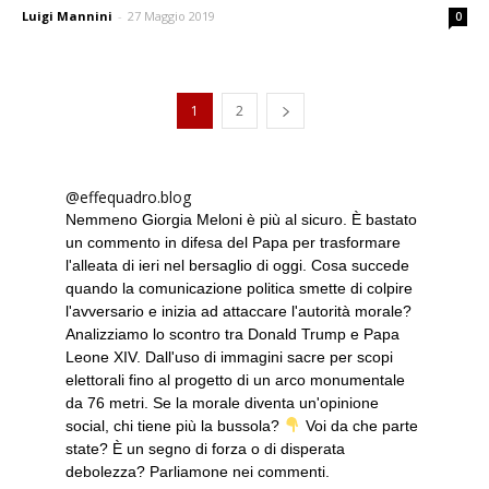
Luigi Mannini
-
27 Maggio 2019
0
1
2
@effequadro.blog
Nemmeno Giorgia Meloni è più al sicuro. È bastato
un commento in difesa del Papa per trasformare
l'alleata di ieri nel bersaglio di oggi. Cosa succede
quando la comunicazione politica smette di colpire
l'avversario e inizia ad attaccare l'autorità morale?
Analizziamo lo scontro tra Donald Trump e Papa
Leone XIV. Dall'uso di immagini sacre per scopi
elettorali fino al progetto di un arco monumentale
da 76 metri. Se la morale diventa un'opinione
social, chi tiene più la bussola?
Voi da che parte
state? È un segno di forza o di disperata
debolezza? Parliamone nei commenti.