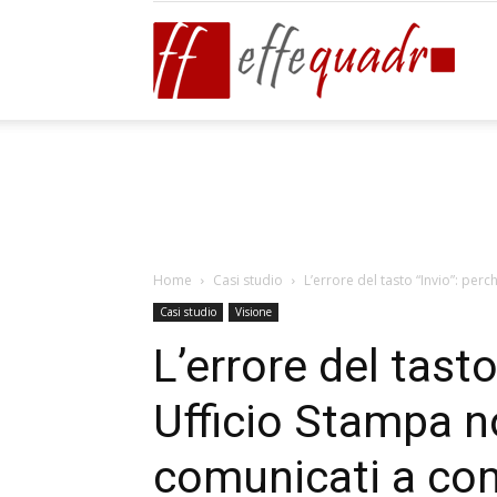
Effeq
Blog
Home
Casi studio
L’errore del tasto “Invio”: perc
Casi studio
Visione
L’errore del tasto
Ufficio Stampa no
comunicati a c