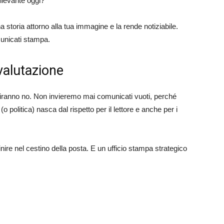
levante oggi?
 storia attorno alla tua immagine e la rende notiziabile.
municati stampa.
svalutazione
i diranno no. Non invieremo mai comunicati vuoti, perché
politica) nasca dal rispetto per il lettore e anche per i
inire nel cestino della posta. E un ufficio stampa strategico