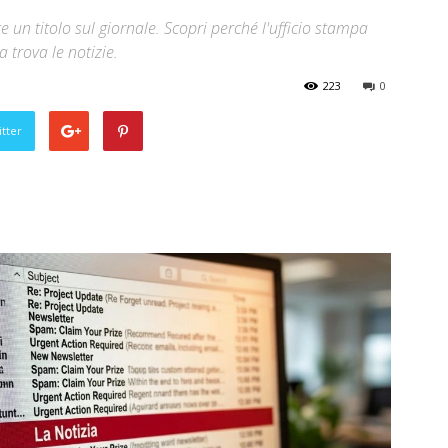
un titolo sul giornale. Scopri perché l'ufficio stampa
a trova le notizie.
223
0
tter