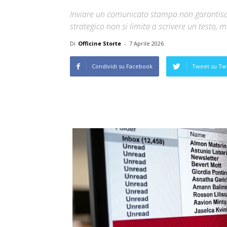
Inviare un comunicato stampa non garantisce 
strategico non si limita a scrivere un testo, m
Di
Officine Storte
-
7 Aprile 2026
Condividi su Facebook
Tweet su Twi