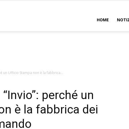
uadro
HOME
NOTIZ
hé un Ufficio Stampa non è la fabbrica...
 “Invio”: perché un
n è la fabbrica dei
omando