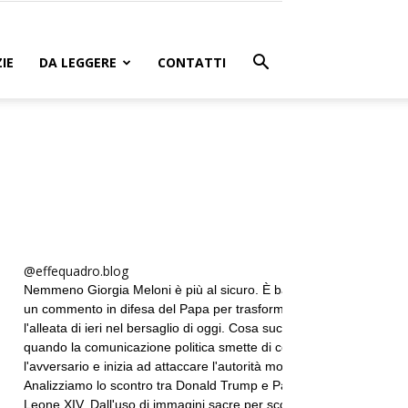
IE
DA LEGGERE
CONTATTI
@effequadro.blog
Nemmeno Giorgia Meloni è più al sicuro. È bastato
un commento in difesa del Papa per trasformare
l'alleata di ieri nel bersaglio di oggi. Cosa succede
quando la comunicazione politica smette di colpire
l'avversario e inizia ad attaccare l'autorità morale?
Analizziamo lo scontro tra Donald Trump e Papa
Leone XIV. Dall'uso di immagini sacre per scopi