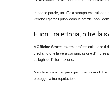
Cosa dobbiamo raccontare e come? Perché è ri
In poche parole, un ufficio stampa costruisce una
Perché i giornali pubblicano le notizie, non i co
Fuori Traiettoria, oltre la 
A
Officine Storte
troverai professionisti che t
crediamo che la vera comunicazione d’impresa (o 
colleghi dell’informazione.
Mandare una email per ogni iniziativa vuol dire f
protegge la tua reputazione.