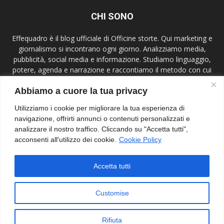
CHI SONO
Effequadro è il blog ufficiale di Officine storte. Qui marketing e
giornalismo si incontrano ogni giorno. Analizziamo media,
pubblicità, social media e informazione. Studiamo linguaggio,
potere, agenda e narrazione e raccontiamo il metodo con cui
lavoriamo. Mettiamo al centro etica, verifica e contesto,
Abbiamo a cuore la tua privacy
parliamo a giornalisti, comunicatori, studenti e lettori attenti.
Effequadro è uno spazio di ricerca e confronto.
Utilizziamo i cookie per migliorare la tua esperienza di
navigazione, offrirti annunci o contenuti personalizzati e
Contact us:
info@effequadroblog.it
analizzare il nostro traffico. Cliccando su "Accetta tutti",
acconsenti all'utilizzo dei cookie.
Cookie Policy
SEGUIMI
Accetta tutti
Customise
Rifiuta