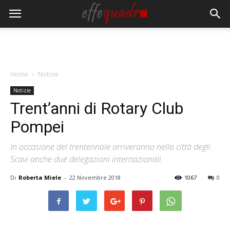
Home
Notizie
Notizie
Trent’anni di Rotary Club
Pompei
In occasione del trentennale arriveranno nella città degli
Scavi anche due delegazioni internazionali
Di
Roberta Miele
-
22 Novembre 2018
1067
0