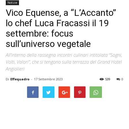
Notizie
Vico Equense, a “L’Accanto”
lo chef Luca Fracassi il 19
settembre: focus
sull’universo vegetale
All’interno della rassegna incontri culinari intitolata “Sogni,
Volti, Valori”, che si tengono sulla terrazza del Grand Hotel
Angiolieri
Di
Effequadro
-
17 Settembre 2023
539
0