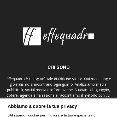
CHI SONO
Effequadro è il blog ufficiale di Officine storte. Qui marketing e
giornalismo si incontrano ogni giorno. Analizziamo media,
pubblicità, social media e informazione. Studiamo linguaggio,
potere, agenda e narrazione e raccontiamo il metodo con cui
lavoriamo. Mettiamo al centro etica, verifica e contesto,
Abbiamo a cuore la tua privacy
parliamo a giornalisti, comunicatori, studenti e lettori attenti.
Effequadro è uno spazio di ricerca e confronto.
Utilizziamo i cookie per migliorare la tua esperienza di