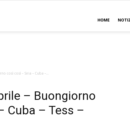
uadro
HOME
NOTIZ
o così così – Siria – Cuba –...
prile – Buongiorno
 – Cuba – Tess –