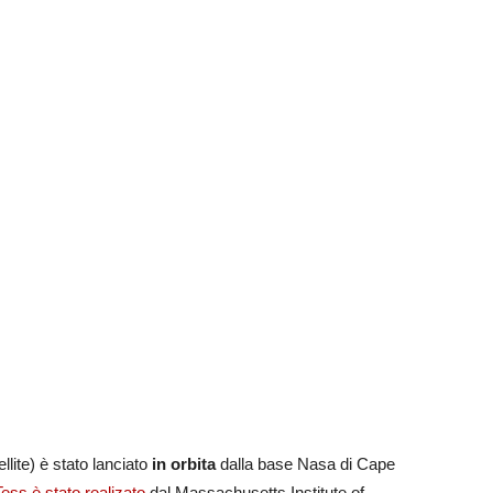
lite) è stato lanciato
in orbita
dalla base Nasa di Cape
Tess è stato realizato
dal Massachusetts Institute of