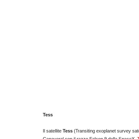
Tess
Il satellite
Tess
(Transiting exoplanet survey satel
Canaveral con il razzo Falcon 9 della SpaceX.