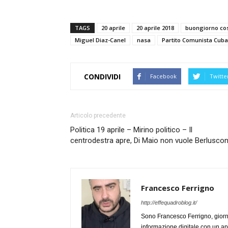
TAGS
20 aprile
20 aprile 2018
buongiorno cos
Miguel Diaz-Canel
nasa
Partito Comunista Cub
CONDIVIDI
Facebook
Twitte
Articolo precedente
Politica 19 aprile – Mirino politico – Il
centrodestra apre, Di Maio non vuole Berluscon
Francesco Ferrigno
http://effequadroblog.it/
Sono Francesco Ferrigno, giorn
informazione digitale con un appr