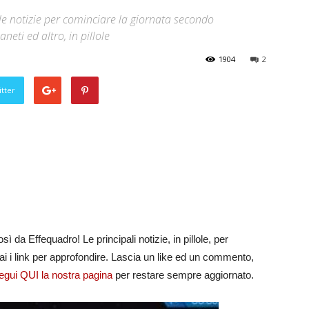
le notizie per cominciare la giornata secondo
neti ed altro, in pillole
1904
2
tter
ì da Effequadro! Le principali notizie, in pillole, per
erai i link per approfondire. Lascia un like ed un commento,
egui QUI la nostra pagina
per restare sempre aggiornato.