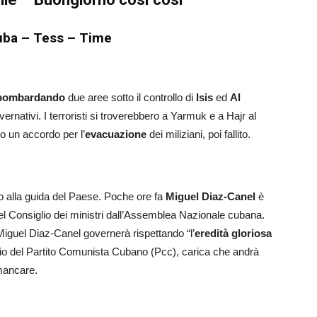
Cuba – Tess – Time
bombardando
due aree sotto il controllo di
Isis
ed
Al
ernativi. I terroristi si troverebbero a Yarmuk e a Hajr al
o un accordo per l’
evacuazione
dei miliziani, poi fallito.
ro alla guida del Paese. Poche ore fa
Miguel Diaz-Canel
è
 del Consiglio dei ministri dall’Assemblea Nazionale cubana.
Miguel Diaz-Canel governerà rispettando “l’
eredità gloriosa
io del Partito Comunista Cubano (Pcc), carica che andrà
mancare.