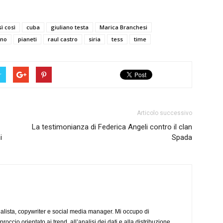
ì così
cuba
giuliano testa
Marica Branchesi
ano
pianeti
raul castro
siria
tess
time
r
Articolo successivo
La testimonianza di Federica Angeli contro il clan
i
Spada
alista, copywriter e social media manager. Mi occupo di
occio orientato ai trend, all’analisi dei dati e alla distribuzione