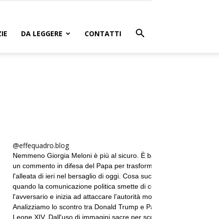
IE
DA LEGGERE
CONTATTI
@effequadro.blog
Nemmeno Giorgia Meloni è più al sicuro. È bastato
un commento in difesa del Papa per trasformare
l'alleata di ieri nel bersaglio di oggi. Cosa succede
quando la comunicazione politica smette di colpire
l'avversario e inizia ad attaccare l'autorità morale?
Analizziamo lo scontro tra Donald Trump e Papa
Leone XIV. Dall'uso di immagini sacre per scopi