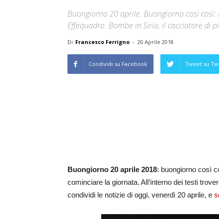
Buongiorno 20 aprile. Buongiorno così così: 
Effequadro. Bombe in Siria, il cacciatore di pia
Di
Francesco Ferrigno
-
20 Aprile 2018
Condividi su Facebook
Tweet su Twi
Buongiorno 20 aprile 2018
: buongiorno così cos
cominciare la giornata. All’interno dei testi trov
condividi le notizie di oggi, venerdì 20 aprile, e
s