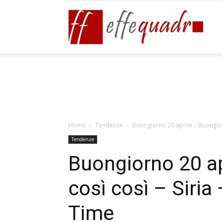
Effeq
Blog
Home
Tendenze
Buongiorno 20 aprile – Buongiorn
Tendenze
Buongiorno 20 a
così così – Siria
Time