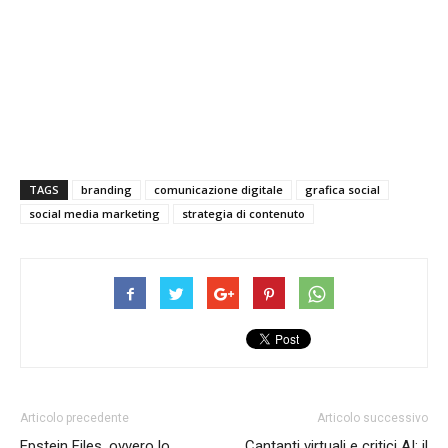
TAGS
branding
comunicazione digitale
grafica social
social media marketing
strategia di contenuto
Articolo precedente
Articolo successivo
Epstein Files, ovvero lo
Cantanti virtuali e critici AI: il