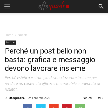
Home
Notizie
Notizie
Perché un post bello non
basta: grafica e messaggio
devono lavorare insieme
Perché estetica e strategia devono lavorare insieme per
rendere un contenuto efficace, memorabile e orientato ai
risultati.
Di
Effequadro
-
24 Febbraio 2026
396
0