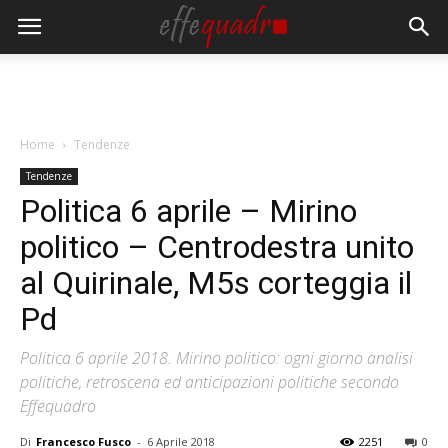
Home
Tendenze
Tendenze
Politica 6 aprile – Mirino
politico – Centrodestra unito
al Quirinale, M5s corteggia il
Pd
Politica 6 aprile 2018. Mirino politico: ogni giorno analisi
politiche, retroscena ed anticipazioni politiche secondo
Effequadro
Di
Francesco Fusco
-
6 Aprile 2018
2251
0