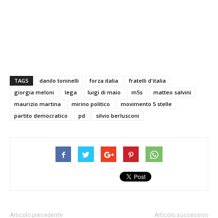
TAGS
danilo toninelli
forza italia
fratelli d'italia
giorgia meloni
lega
luigi di maio
m5s
matteo salvini
maurizio martina
mirino politico
movimento 5 stelle
partito democratico
pd
silvio berlusconi
Articolo precedente
Articolo successivo