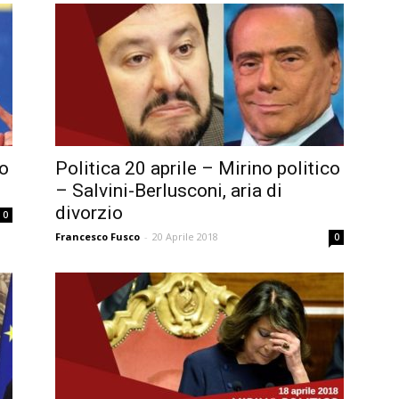
co
Politica 20 aprile – Mirino politico
– Salvini-Berlusconi, aria di
divorzio
0
Francesco Fusco
-
20 Aprile 2018
0