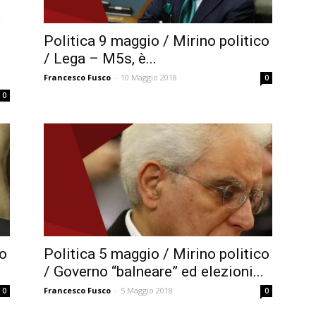
Politica 9 maggio / Mirino politico
/ Lega – M5s, è...
Francesco Fusco
-
10 Maggio 2018
0
0
co
Politica 5 maggio / Mirino politico
/ Governo “balneare” ed elezioni...
Francesco Fusco
-
5 Maggio 2018
0
0