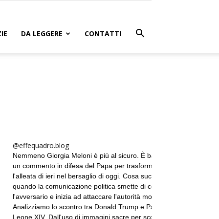
IE
DA LEGGERE
CONTATTI
@effequadro.blog
Nemmeno Giorgia Meloni è più al sicuro. È bastato
un commento in difesa del Papa per trasformare
l'alleata di ieri nel bersaglio di oggi. Cosa succede
quando la comunicazione politica smette di colpire
l'avversario e inizia ad attaccare l'autorità morale?
Analizziamo lo scontro tra Donald Trump e Papa
Leone XIV. Dall'uso di immagini sacre per scopi