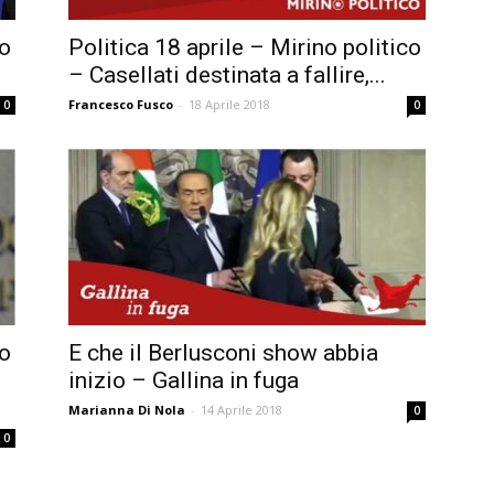
co
Politica 18 aprile – Mirino politico
– Casellati destinata a fallire,...
Francesco Fusco
-
18 Aprile 2018
0
0
co
E che il Berlusconi show abbia
inizio – Gallina in fuga
Marianna Di Nola
-
14 Aprile 2018
0
0