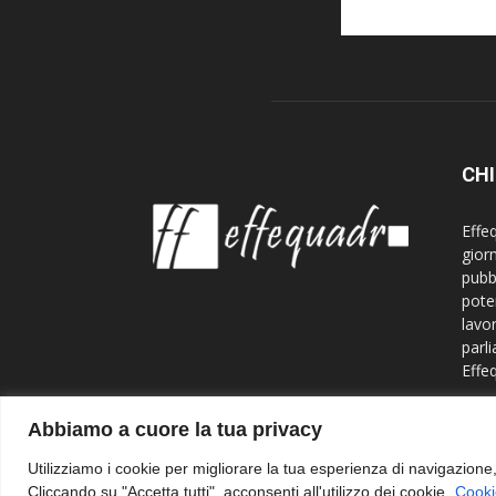
CH
Effeq
gior
pubb
pote
lavo
parli
Effe
Cont
Abbiamo a cuore la tua privacy
Utilizziamo i cookie per migliorare la tua esperienza di navigazione, o
Cliccando su "Accetta tutti", acconsenti all'utilizzo dei cookie.
Cooki