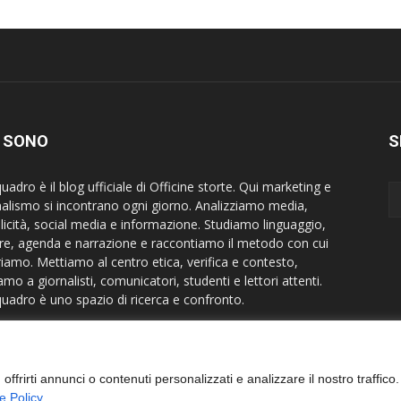
I SONO
S
uadro è il blog ufficiale di Officine storte. Qui marketing e
nalismo si incontrano ogni giorno. Analizziamo media,
licità, social media e informazione. Studiamo linguaggio,
re, agenda e narrazione e raccontiamo il metodo con cui
riamo. Mettiamo al centro etica, verifica e contesto,
amo a giornalisti, comunicatori, studenti e lettori attenti.
quadro è uno spazio di ricerca e confronto.
act us:
info@effequadroblog.it
ffrirti annunci o contenuti personalizzati e analizzare il nostro traffico.
e Policy