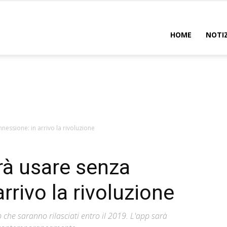
uadro
HOME
NOTIZ
essione: in arrivo la rivoluzione
rà usare senza
rrivo la rivoluzione
he saranno rilasciati entro il 2019. L'app sarà