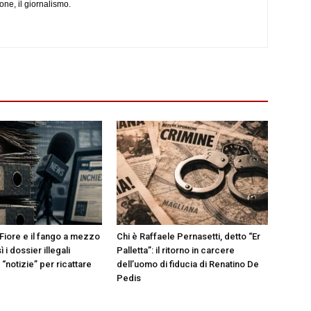
one, il giornalismo.
Fiore e il fango a mezzo
Chi è Raffaele Pernasetti, detto “Er
 i dossier illegali
Palletta”: il ritorno in carcere
“notizie” per ricattare
dell’uomo di fiducia di Renatino De
Pedis