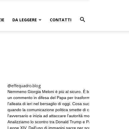
IE
DA LEGGERE
CONTATTI
@effequadro.blog
Nemmeno Giorgia Meloni è più al sicuro. È bastato
un commento in difesa del Papa per trasformare
l'alleata di ieri nel bersaglio di oggi. Cosa succede
quando la comunicazione politica smette di colpire
l'avversario e inizia ad attaccare l'autorità morale?
Analizziamo lo scontro tra Donald Trump e Papa
Leone XIV. Dall'uso di immagini sacre per scopi