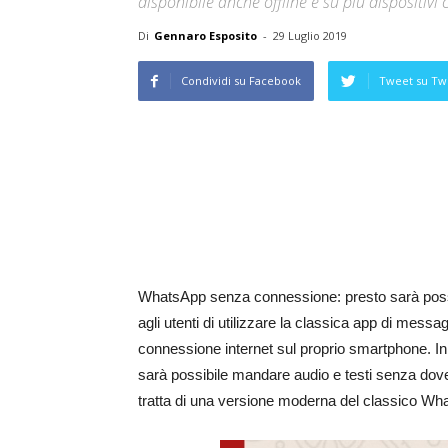
disponibile anche offline e su più disposit
Di
Gennaro Esposito
-
29 Luglio 2019
Condividi su Facebook
Tweet su Twi
WhatsApp senza connessione: presto sarà possibi
agli utenti di utilizzare la classica app di mess
connessione internet sul proprio smartphone. In p
sarà possibile mandare audio e testi senza dover p
tratta di una versione moderna del classico Wha