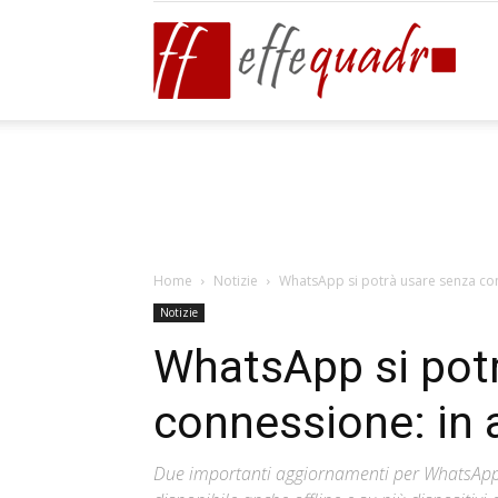
Effeq
Blog
Home
Notizie
WhatsApp si potrà usare senza conn
Notizie
WhatsApp si pot
connessione: in a
Due importanti aggiornamenti per WhatsApp c