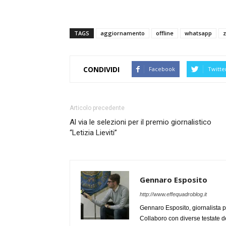
TAGS
aggiornamento
offline
whatsapp
CONDIVIDI
Facebook
Twitte
Articolo precedente
Al via le selezioni per il premio giornalistico
“Letizia Lieviti”
Gennaro Esposito
http://www.effequadroblog.it
Gennaro Esposito, giornalista p
Collaboro con diverse testate de